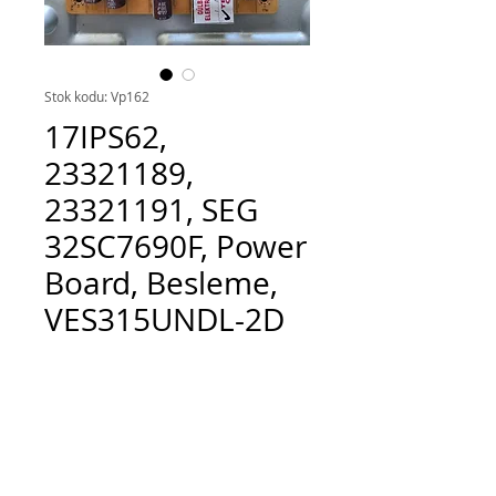
Stok kodu: Vp162
17IPS62,
23321189,
23321191, SEG
32SC7690F, Power
Board, Besleme,
VES315UNDL-2D
Fiyat
TRY 700.00
Adet
*