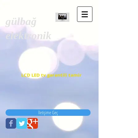
gülbağ
elektronik
LCD LED tv garantili tamir
İletişime Geç