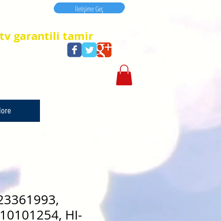
İletişime Geç
İletişime Geç
tv garantili tamir
ore
23361993,
10101254, HI-