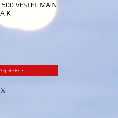
L500 VESTEL MAIN
A K
Sepete Ekle