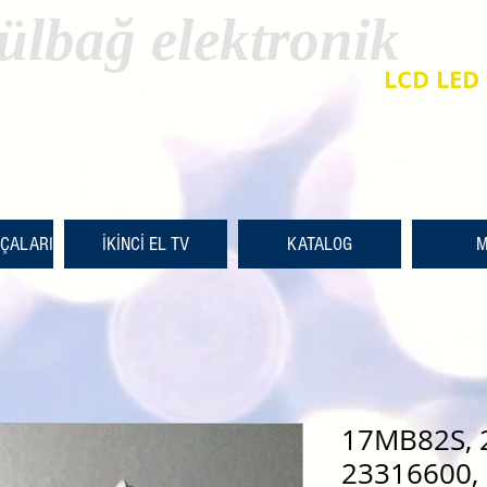
ülbağ elektronik
LCD LED 
RÇALARI
İKİNCİ EL TV
KATALOG
M
17MB82S, 
23316600, 