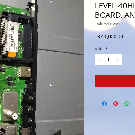
LEVEL 40H
BOARD, AN
Stok kodu: Vm159
Fiyat
TRY 1,000.00
Adet
*