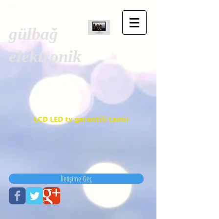
gülbağ
elektronik
LCD LED tv garantili tamir
İletişime Geç