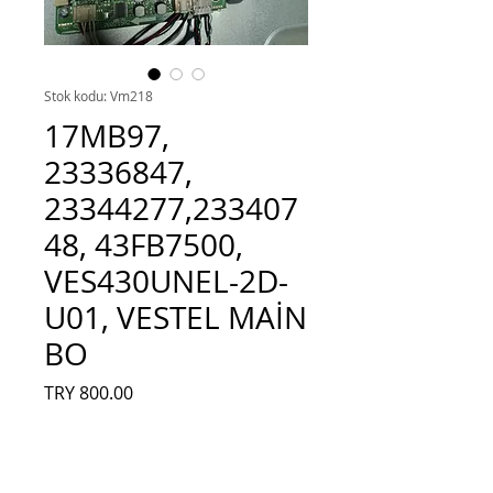
Stok kodu: Vm218
17MB97,
23336847,
23344277,233407
48, 43FB7500,
VES430UNEL-2D-
U01, VESTEL MAİN
BO
Fiyat
TRY 800.00
Adet
*