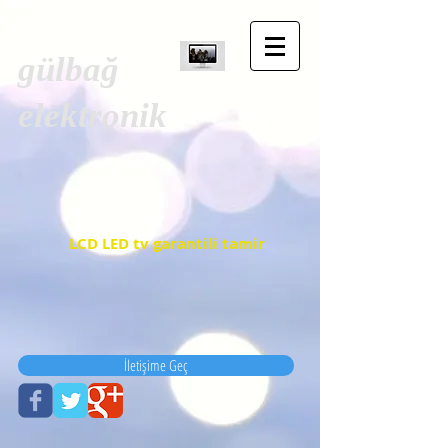
gülbağ
elektronik
LCD LED tv garantili tamir
İletişime Geç