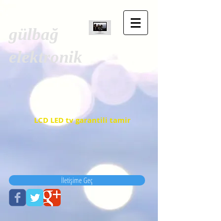
gülbağ
elektronik
LCD LED tv garantili tamir
İletişime Geç