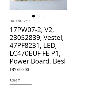
Stok kodu: Vp15
17PW07-2, V2,
23052839, Vestel,
47PF8231, LED,
LC470EUF FE P1,
Power Board, Besl
Fiyat
TRY 600.00
Adet
*
Sepete Ekle