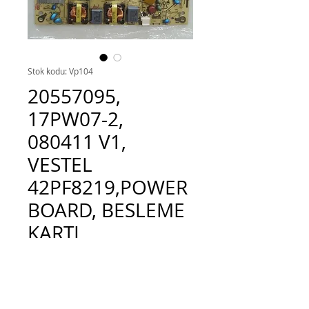
Stok kodu: Vp104
20557095,
17PW07-2,
080411 V1,
VESTEL
42PF8219,POWER
BOARD, BESLEME
KARTI
Fiyat
TRY 750.00
Adet
*