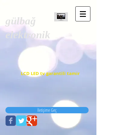
gülbağ
elektronik
LCD LED tv garantili tamir
İletişime Geç