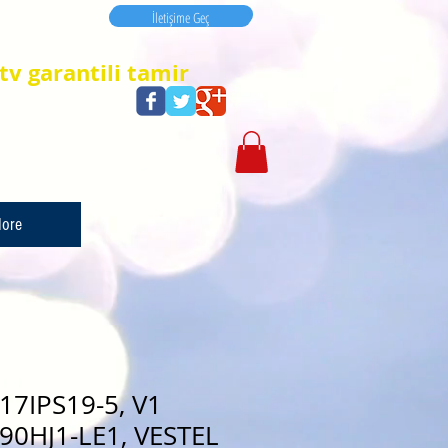
İletişime Geç
İletişime Geç
tv garantili tamir
ore
17IPS19-5, V1
90HJ1-LE1, VESTEL