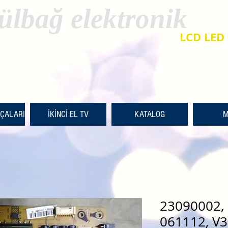
ülbağ elektronik
LCD LED 
RÇALARI
İKİNCİ EL TV
KATALOG
M
23090002, 
061112, V3