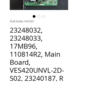
Stok kodu: Vm333
23248032,
23248033,
17MB96,
110814R2, Main
Board,
VES420UNVL-2D-
S02, 23240187, R
Fiyat
TRY 1,000.00
Adet
*