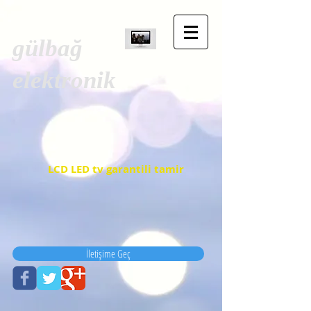
gülbağ
elektronik
LCD LED tv garantili tamir
İletişime Geç