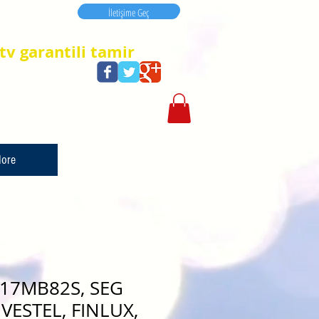
İletişime Geç
İletişime Geç
tv garantili tamir
ore
 17MB82S, SEG
VESTEL, FINLUX,