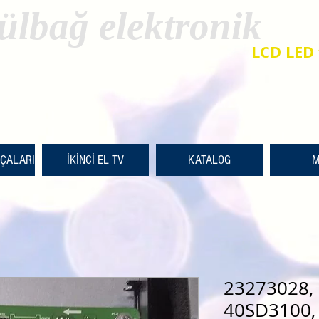
ülbağ elektronik
LCD LED 
RÇALARI
İKİNCİ EL TV
KATALOG
M
23273028,
40SD3100, 