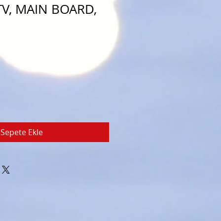
V, MAIN BOARD,
Sepete Ekle