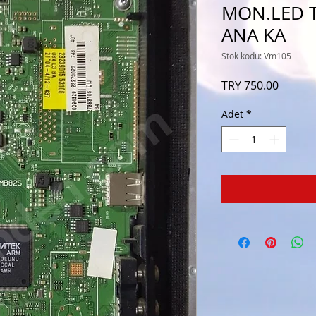
MON.LED T
ANA KA
Stok kodu: Vm105
Fiyat
TRY 750.00
Adet
*