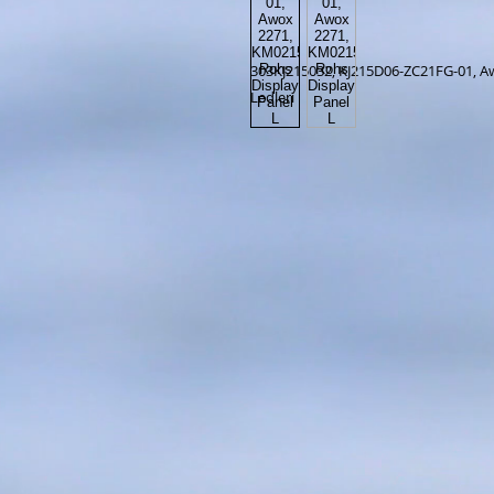
303KJ215032, KJ215D06-ZC21FG-01, A
Ledleri