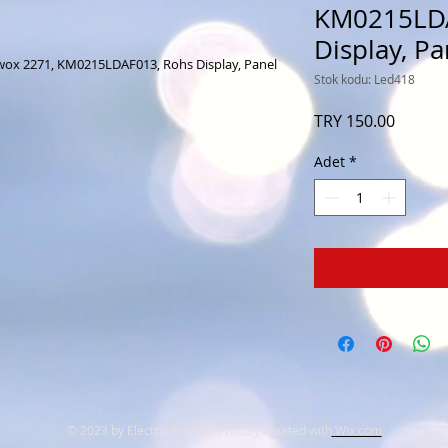
KM0215LDA
Display, Pa
wox 2271, KM0215LDAF013, Rohs Display, Panel
Stok kodu: Led418
Fiyat
TRY 150.00
Adet
*
© 2023 by Electronic shop. Proudly created with
Wix.com