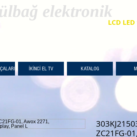
ülbağ elektronik
LCD LED 
RÇALARI
İKİNCİ EL TV
KATALOG
M
303KJ2150
ZC21FG-01