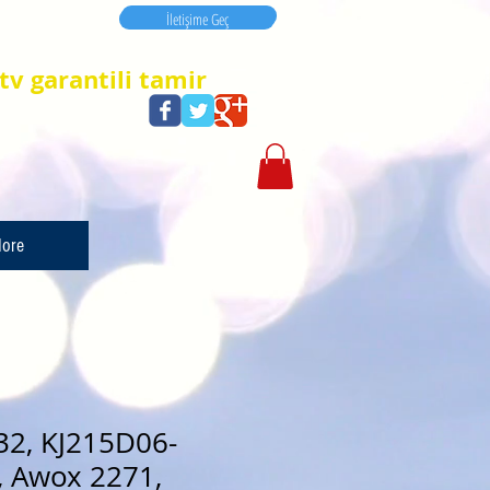
İletişime Geç
İletişime Geç
tv garantili tamir
ore
32, KJ215D06-
, Awox 2271,