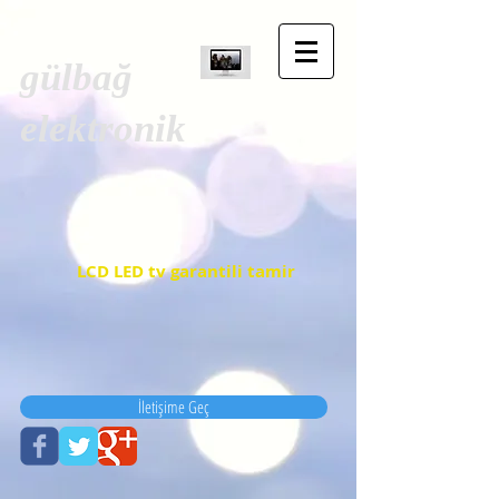
gülbağ
elektronik
LCD LED tv garantili tamir
İletişime Geç