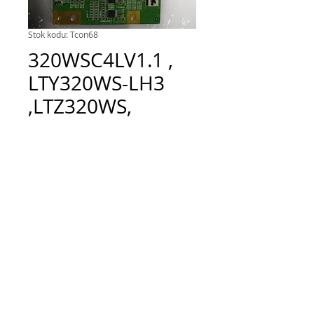
Stok kodu: Tcon68
320WSC4LV1.1 ,
LTY320WS-LH3
,LTZ320WS,
LTY320WS, T-CON
BOARD
Fiyat
TRY 50.00
Adet
*
Sepete Ekle