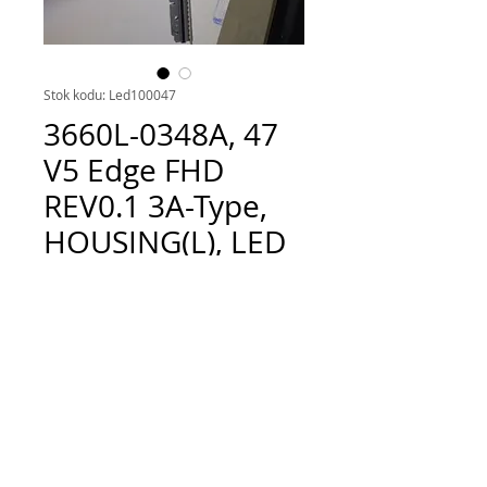
Stok kodu: Led100047
3660L-0348A, 47
V5 Edge FHD
REV0.1 3A-Type,
HOUSING(L), LED
strips, LG Display,
Fiyat
TRY 50.00
Adet
*
Sepete Ekle