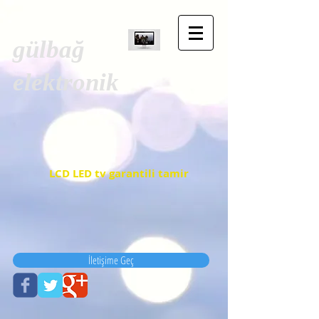
gülbağ
elektronik
LCD LED tv garantili tamir
İletişime Geç