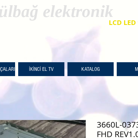
ülbağ elektronik
LCD LED 
RÇALARI
İKİNCİ EL TV
KATALOG
M
3660L-0373
FHD REV1.0