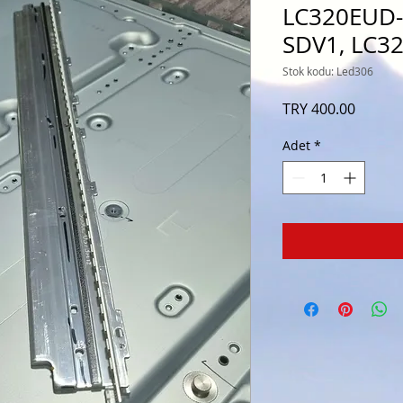
LC320EUD-
SDV1, LC3
Stok kodu: Led306
Fiyat
TRY 400.00
Adet
*