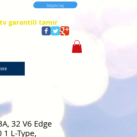
İletişime Geç
İletişime Geç
tv garantili tamir
ore
A, 32 V6 Edge
 1 L-Type,