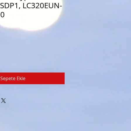
SDP1, LC320EUN-
20
Sepete Ekle