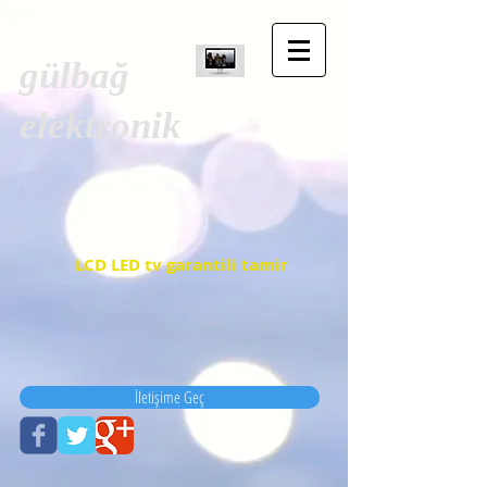
gülbağ
elektronik
LCD LED tv garantili tamir
İletişime Geç