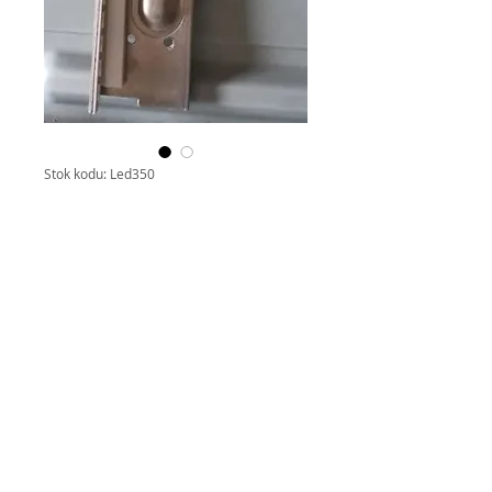
Stok kodu: Led350
37TM6315000008,
MT3151A05-1,
ARÇELİK A32-LEM-
0B U, BEKO B32-
LEM-0B U, LED
BAR
Fiyat
TRY 200.00
Adet
*