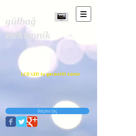
gülbağ
elektronik
LCD LED tv garantili tamir
İletişime Geç