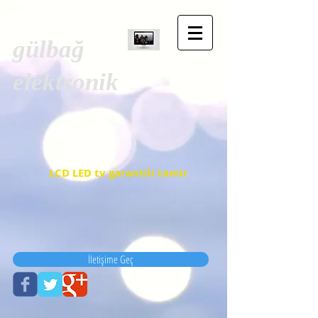
gülbağ
elektronik
LCD LED tv garantili tamir
İletişime Geç