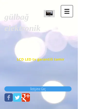
gülbağ
elektronik
LCD LED tv garantili tamir
İletişime Geç