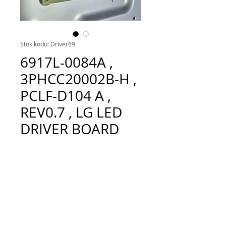
Stok kodu: Driver69
6917L-0084A ,
3PHCC20002B-H ,
PCLF-D104 A ,
REV0.7 , LG LED
DRIVER BOARD
Fiyat
TRY 300.00
Adet
*
Sepete Ekle