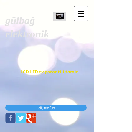
gülbağ
elektronik
LCD LED tv garantili tamir
İletişime Geç