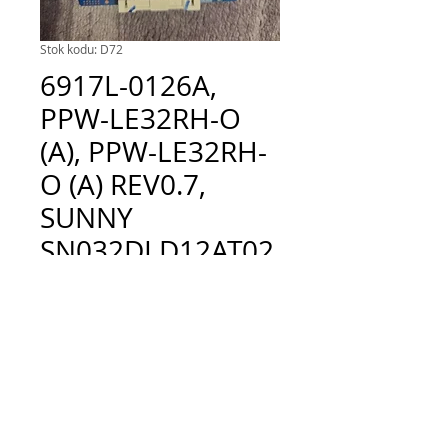
Stok kodu: D72
6917L-0126A,
PPW-LE32RH-O
(A), PPW-LE32RH-
O (A) REV0.7,
SUNNY
SN032DLD12AT02
2-SM
Fiyat
TRY 300.00
Adet
*