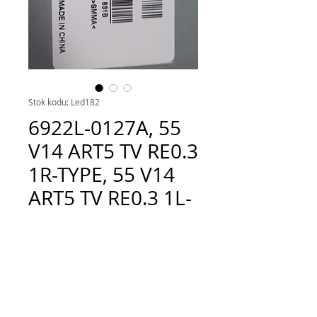
Stok kodu: Led182
6922L-0127A, 55
V14 ART5 TV RE0.3
1R-TYPE, 55 V14
ART5 TV RE0.3 1L-
TYPE, LC550E
Fiyat
TRY 600.00
Adet
*