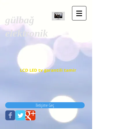
gülbağ
elektronik
LCD LED tv garantili tamir
İletişime Geç