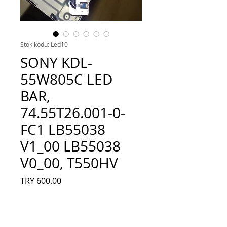
Stok kodu: Led10
SONY KDL-
55W805C LED
BAR,
74.55T26.001-0-
FC1 LB55038
V1_00 LB55038
V0_00, T550HV
Fiyat
TRY 600.00
Adet
*