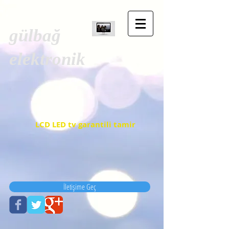
gülbağ
elektronik
LCD LED tv garantili tamir
İletişime Geç