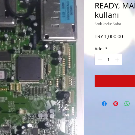
READY, MA
kullanı
Stok kodu: Saba
Fiyat
TRY 1,000.00
Adet
*