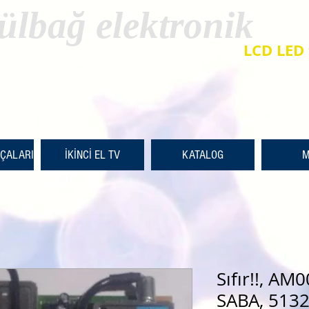
ülbağ elektronik
LCD LED 
RÇALARI
İKİNCİ EL TV
KATALOG
M
Sıfır!!, A
SABA, 5132