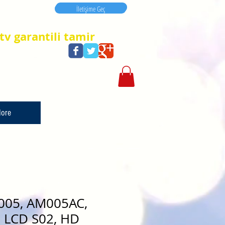
İletişime Geç
İletişime Geç
tv garantili tamir
ore
M0005, AM005AC,
 LCD S02, HD