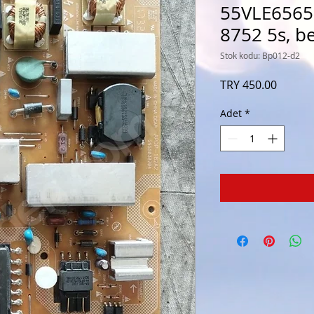
55VLE6565 
8752 5s, b
Stok kodu: Bp012-d2
Fiyat
TRY 450.00
Adet
*