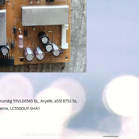
ndig 55VLE6565 BL, Arçelik, a55l 8752 5s,
esleme, LC550DUY-SHA1
© 2023 by Electronic shop. Proudly created with
Wix.com