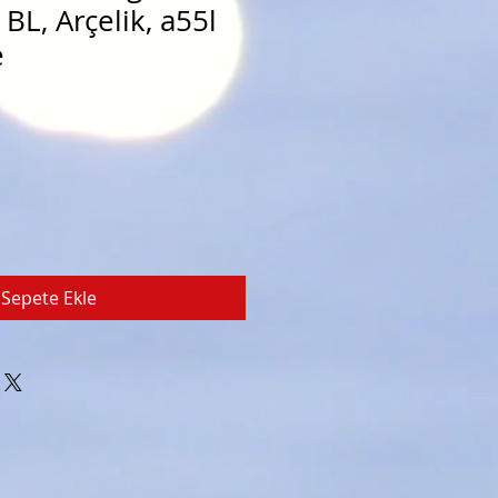
BL, Arçelik, a55l
e
Sepete Ekle