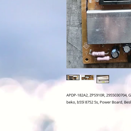
APDP-182A2, ZPS910R, 2955030704, Gru
beko, b55l 8752 5s, Power Board, B