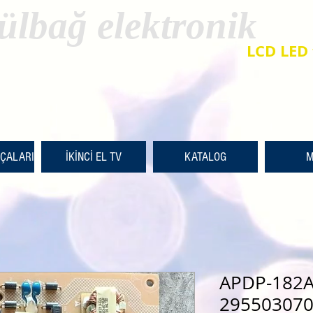
ülbağ elektronik
LCD LED 
RÇALARI
İKİNCİ EL TV
KATALOG
M
APDP-182A
295503070