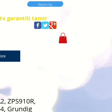
İletişime Geç
İletişime Geç
tv garantili tamir
ore
2, ZPS910R,
4, Grundig