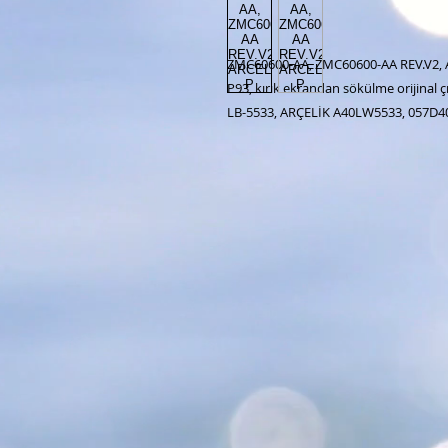
ZMC60600-AA, ZMC60600-AA REV.V2,
P93, kırık ekrandan sökülme orijinal
LB-5533, ARÇELİK A40LW5533, 057D40-B