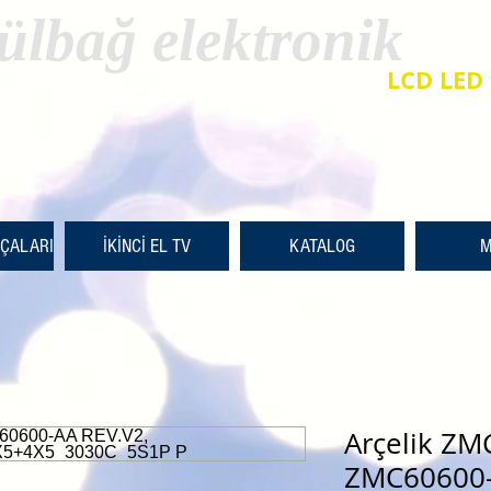
ülbağ elektronik
LCD LED 
RÇALARI
İKİNCİ EL TV
KATALOG
M
Arçelik ZM
ZMC60600-