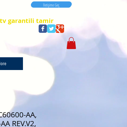
İletişime Geç
İletişime Geç
tv garantili tamir
ore
C60600-AA,
AA REV.V2,