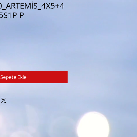
0_ARTEMİS_4X5+4
5S1P P
Sepete Ekle