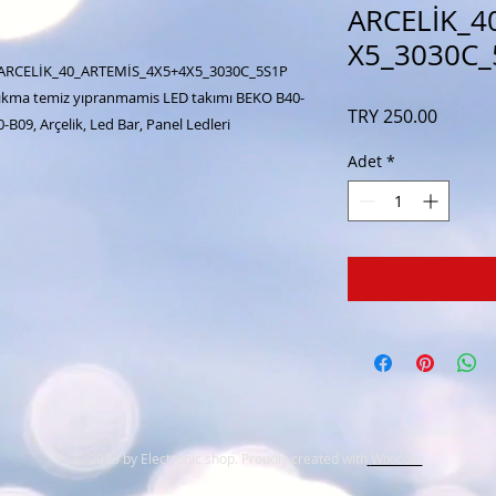
ARCELİK_4
X5_3030C_
 ARCELİK_40_ARTEMİS_4X5+4X5_3030C_5S1P
 çıkma temiz yıpranmamis LED takımı BEKO B40-
Fiyat
TRY 250.00
09, Arçelik, Led Bar, Panel Ledleri
Adet
*
© 2023 by Electronic shop. Proudly created with
Wix.com