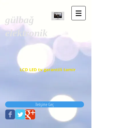
gülbağ
elektronik
LCD LED tv garantili tamir
İletişime Geç