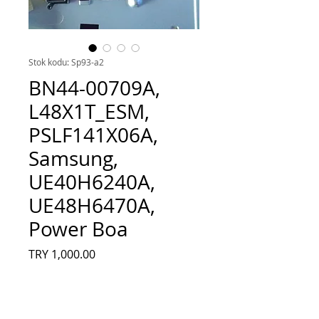
Stok kodu: Sp93-a2
BN44-00709A,
L48X1T_ESM,
PSLF141X06A,
Samsung,
UE40H6240A,
UE48H6470A,
Power Boa
Fiyat
TRY 1,000.00
Adet
*