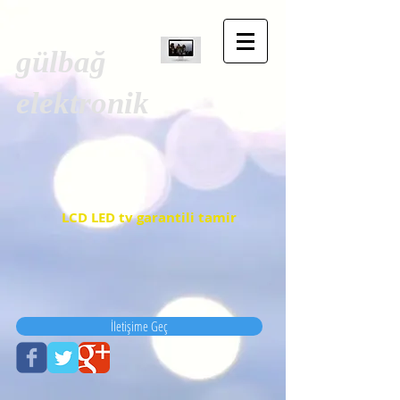
gülbağ
elektronik
LCD LED tv garantili tamir
İletişime Geç