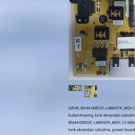
Sıfır!!!!, BN44-00852F, L48MSFR_MDY
kullanılmamış, kırık ekrandan sökülm
BN44-00852F, L48MSFR_MDY, CY-MJ04
kırık ekrandan sökülme, power board,