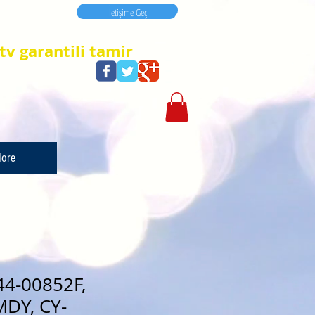
İletişime Geç
İletişime Geç
tv garantili tamir
ore
N44-00852F,
DY, CY-