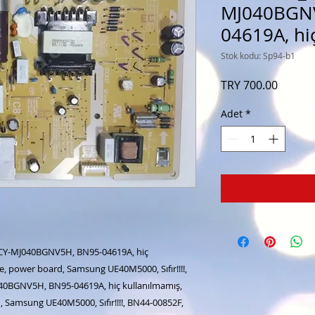
MJ040BGNV
04619A, hi
Stok kodu: Sp94-b1
Fiyat
TRY 700.00
Adet
*
, CY-MJ040BGNV5H, BN95-04619A, hiç
e, power board, Samsung UE40M5000, Sıfır!!!!,
0BGNV5H, BN95-04619A, hiç kullanılmamış,
 Samsung UE40M5000, Sıfır!!!!, BN44-00852F,