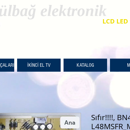
ülbağ elektronik
LCD LED 
RÇALARI
İKİNCİ EL TV
KATALOG
M
Sıfır!!!!, B
L48MSFR_M