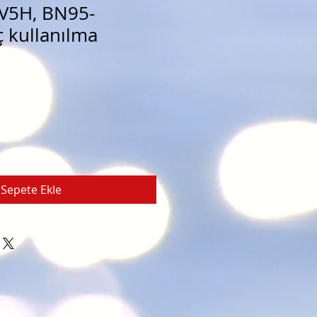
5H, BN95-
ç kullanılma
Sepete Ekle