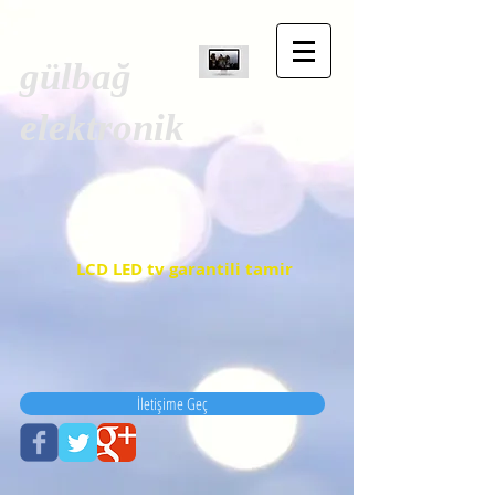
gülbağ
elektronik
LCD LED tv garantili tamir
İletişime Geç