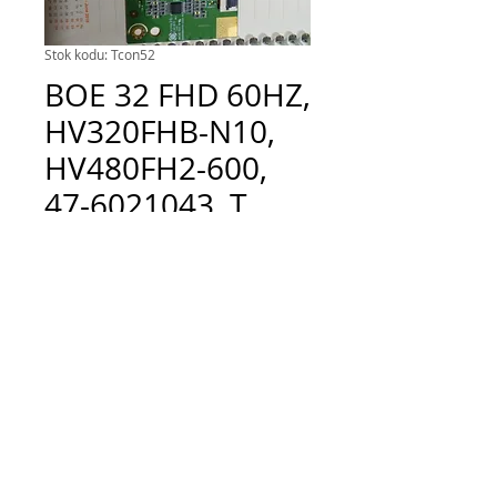
Stok kodu: Tcon52
BOE 32 FHD 60HZ,
HV320FHB-N10,
HV480FH2-600,
47-6021043, T
CON BOARD
Fiyat
TRY 300.00
Adet
*
Sepete Ekle