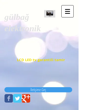
gülbağ
elektronik
LCD LED tv garantili tamir
İletişime Geç