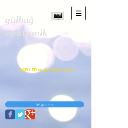
gülbağ
elektronik
LCD LED tv garantili tamir
İletişime Geç