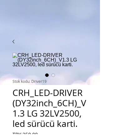
Stok kodu: Driver19
CRH_LED-DRIVER
(DY32inch_6CH)_V
1.3 LG 32LV2500,
led sürücü karti.
Fiyat
TRY 250.00