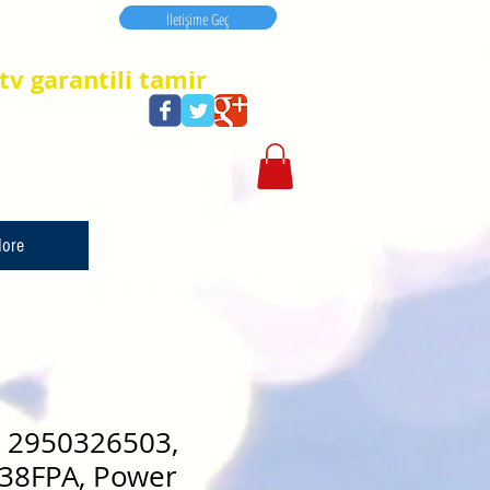
İletişime Geç
İletişime Geç
tv garantili tamir
ore
, 2950326503,
138FPA, Power