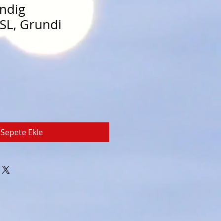
ndig
SL, Grundi
Sepete Ekle