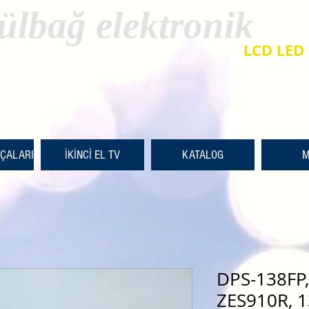
ülbağ elektronik
LCD LED 
RÇALARI
İKİNCİ EL TV
KATALOG
M
DPS-138FP
ZES910R, 