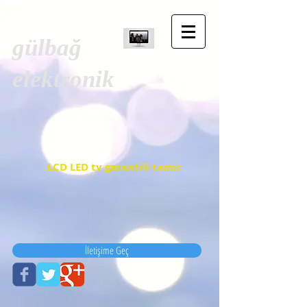
gülbağ
elektronik
LCD LED tv garantili tamir
İletişime Geç