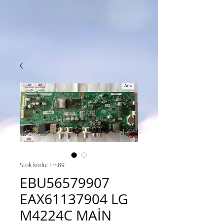
Stok kodu: Lm89
EBU56579907
EAX61137904 LG
M4224C MAİN