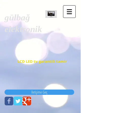
gülbağ
elektronik
LCD LED tv garantili tamir
İletişime Geç