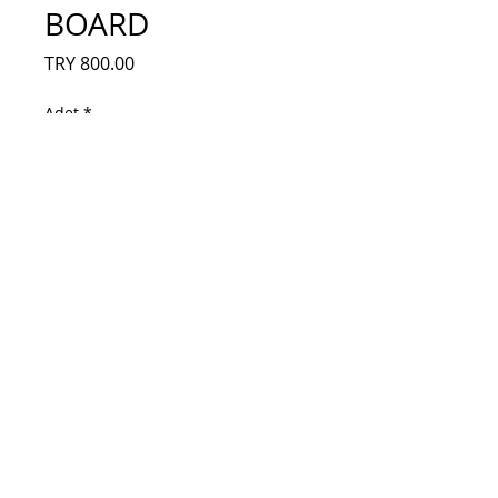
BOARD
Fiyat
TRY 800.00
Adet
*
Sepete Ekle
EBU56579907, EAX61137904, LG
M4224C, MAİN BOARD, ana kart, kırık
ekrandan sökülmüş test edilmiş karttır,
EBU56579907, EAX61137904, LG
M4224C, MAİN BOARD, ana kart, kırık
ekrandan sökülmüş test edilmiş karttır