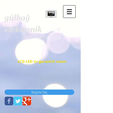
gülbağ
elektronik
LCD LED tv garantili tamir
İletişime Geç