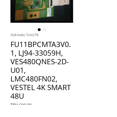
Stok kodu: Tcon278
FU11BPCMTA3V0.
1, LJ94-33059H,
VES480QNES-2D-
U01,
LMC480FN02,
VESTEL 4K SMART
48U
Fiyat
TRY 600.00
Adet
*