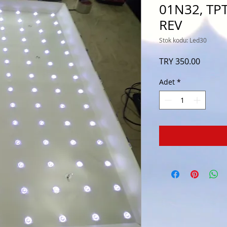
01N32, TP
REV
Stok kodu: Led30
Fiyat
TRY 350.00
Adet
*