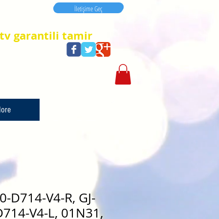
İletişime Geç
İletişime Geç
tv garantili tamir
ore
0-D714-V4-R, GJ-
714-V4-L, 01N31,