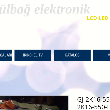
ülbağ elektronik
LCD LED 
RÇALARI
İKİNCİ EL TV
KATALOG
M
GJ-2K16-55
2K16-550-D