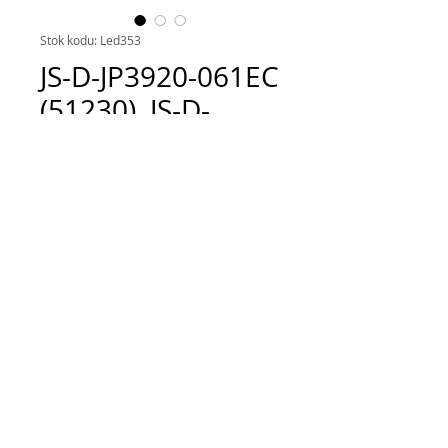
Stok kodu: Led353
JS-D-JP3920-061EC
(51230), JS-D-
JP3920-071EC
(51230), AKAI
AKTV401,
E39D1000 MCP
Fiyat
TRY 250.00
Adet
*
Sepete Ekle