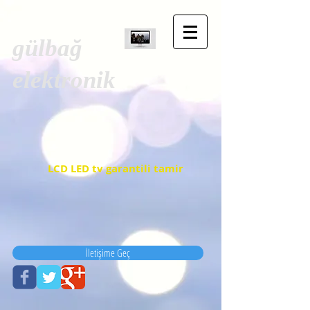
gülbağ
elektronik
LCD LED tv garantili tamir
İletişime Geç