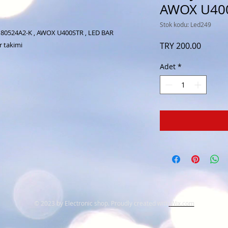
AWOX U400
Stok kodu: Led249
180524A2-K , AWOX U400STR , LED BAR 
Fiyat
r takimi 
TRY 200.00
Adet
*
© 2023 by Electronic shop. Proudly created with
Wix.com