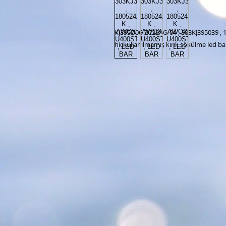
KJ395D06-ZC22AG-04 , 303KJ395039 , 
hiçkullanılmamış kırık sökülme led ba