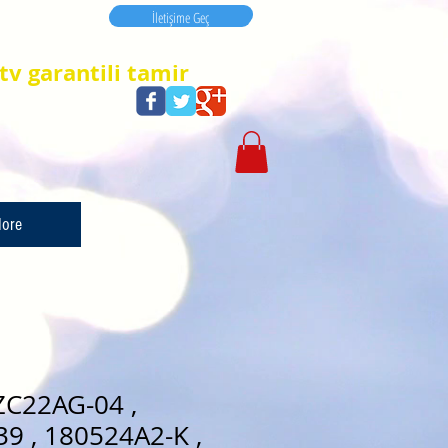
İletişime Geç
İletişime Geç
tv garantili tamir
ore
ZC22AG-04 ,
9 , 180524A2-K ,