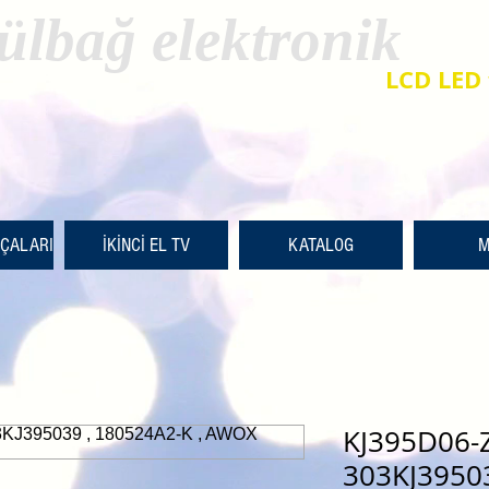
ülbağ elektronik
LCD LED 
RÇALARI
İKİNCİ EL TV
KATALOG
M
KJ395D06-
303KJ39503