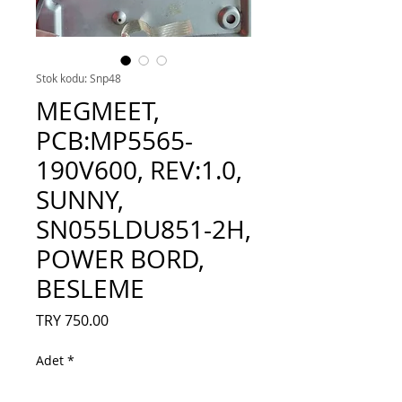
Stok kodu: Snp48
MEGMEET,
PCB:MP5565-
190V600, REV:1.0,
SUNNY,
SN055LDU851-2H,
POWER BORD,
BESLEME
Fiyat
TRY 750.00
Adet
*