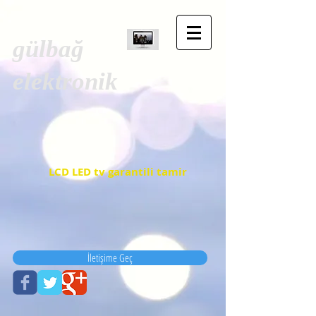
gülbağ
elektronik
LCD LED tv garantili tamir
İletişime Geç