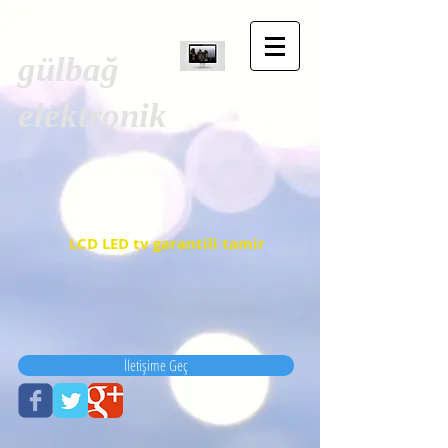
gülbağ
elektronik
LCD LED tv garantili tamir
İletişime Geç