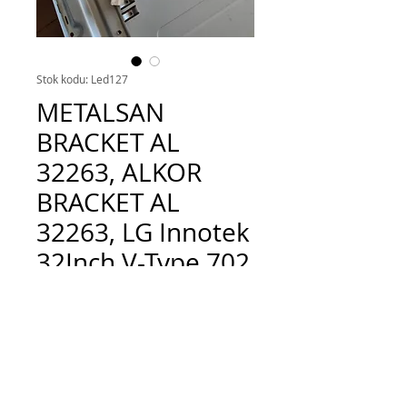
Stok kodu: Led127
METALSAN
BRACKET AL
32263, ALKOR
BRACKET AL
32263, LG Innotek
32Inch V-Type 702
Fiyat
TRY 300.00
Adet
*