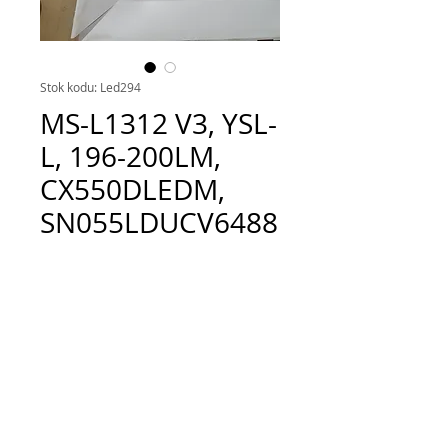
Stok kodu: Led294
MS-L1312 V3, YSL-
L, 196-200LM,
CX550DLEDM,
SN055LDUCV6488
-Y-2, PANEL
ÇIKMASI, L
Fiyat
TRY 300.00
Adet
*