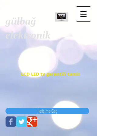
gülbağ
elektronik
LCD LED tv garantili tamir
İletişime Geç