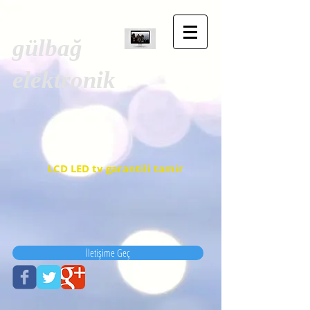
gülbağ
elektronik
LCD LED tv garantili tamir
İletişime Geç