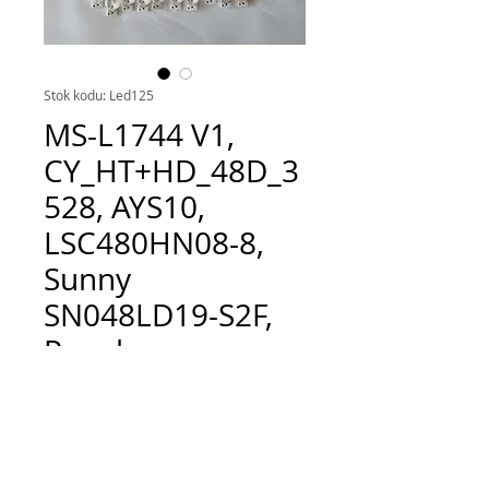
Stok kodu: Led125
MS-L1744 V1,
CY_HT+HD_48D_3
528, AYS10,
LSC480HN08-8,
Sunny
SN048LD19-S2F,
Panel
Fiyat
TRY 300.00
Adet
*