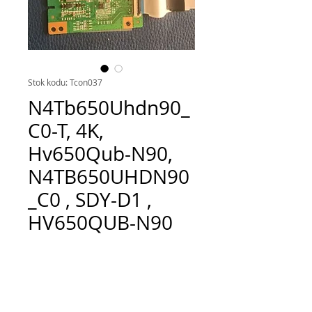
Stok kodu: Tcon037
N4Tb650Uhdn90_
C0-T, 4K,
Hv650Qub-N90,
N4TB650UHDN90
_C0 , SDY-D1 ,
HV650QUB-N90
Fiyat
TRY 1,500.00
Adet
*