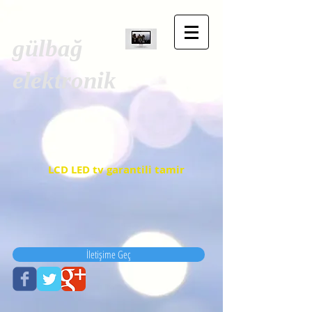
gülbağ
elektronik
LCD LED tv garantili tamir
İletişime Geç