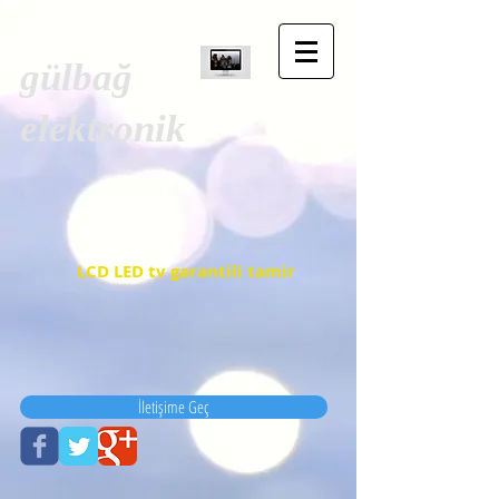
gülbağ
elektronik
LCD LED tv garantili tamir
İletişime Geç