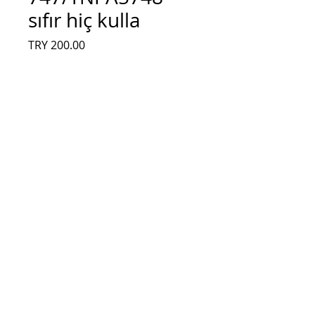
sıfır hiç kulla
Fiyat
TRY 200.00
Adet
*
Sepete Ekle
PANASONIC TC-P50ST60 C1/C2/C3 
BUFFERS 
TNPA5746/TNPA5747/TNPA5748 sıfır hiç 
kullanılmamış kırık ekrandan sökülme 
orijinal çıkma board