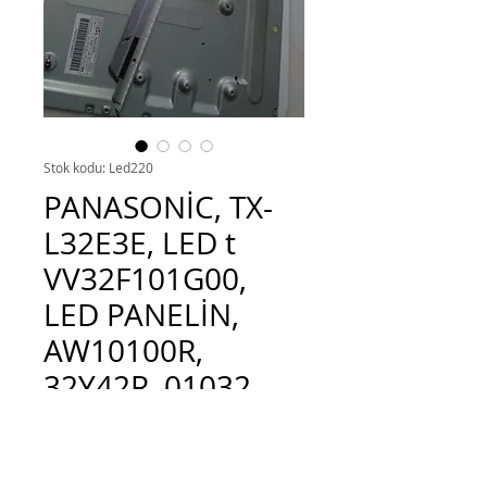
Stok kodu: Led220
PANASONİC, TX-
L32E3E, LED t
VV32F101G00,
LED PANELİN​,
AW10100R,
32Y42R, 01032
Fiyat
TRY 350.00
Adet
*