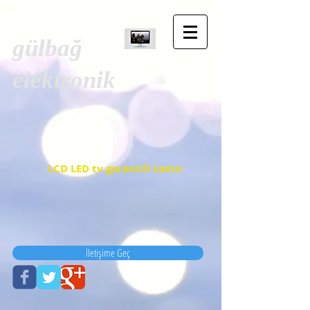
gülbağ
elektronik
LCD LED tv garantili tamir
İletişime Geç