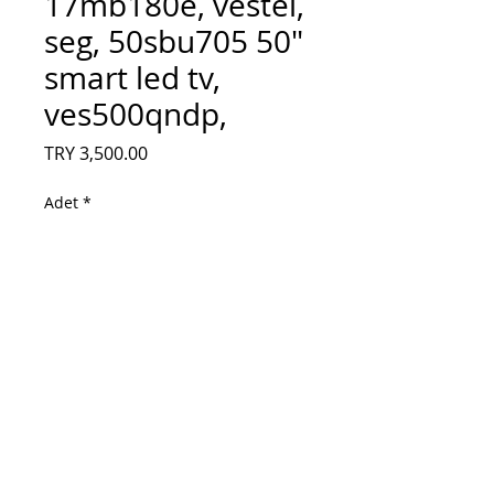
17mb180e, vestel,
seg, 50sbu705 50"
smart led tv,
ves500qndp,
Fiyat
TRY 3,500.00
Adet
*
Sepete Ekle
sıfır!!, 23758675, 17mb180e, vestel, seg,
50sbu705 50" smart led tv, ves500qndp,
hiç kullanılmamış kırık ekrandan
sökülmüş test edilmiş karttır, sıfır!!,
23758675, 17mb180e, vestel, seg,