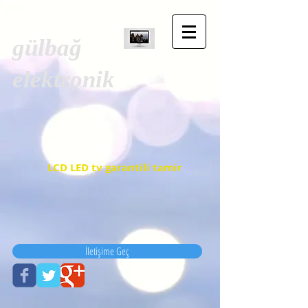
gülbağ
elektronik
LCD LED tv garantili tamir
İletişime Geç