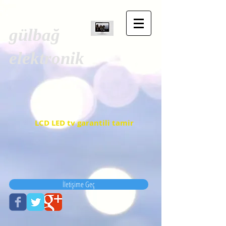
gülbağ
elektronik
LCD LED tv garantili tamir
İletişime Geç