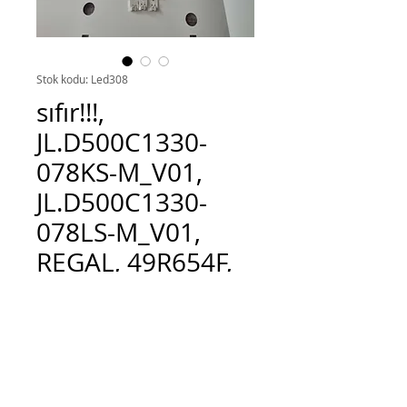
Stok kodu: Led308
sıfır!!!,
JL.D500C1330-
078KS-M_V01,
JL.D500C1330-
078LS-M_V01,
REGAL, 49R654F,
49
Fiyat
TRY 450.00
Adet
*