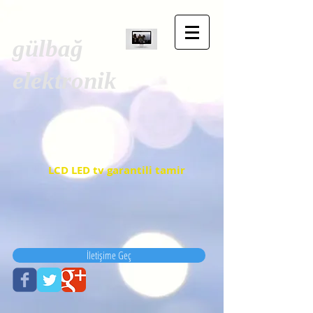
gülbağ
elektronik
LCD LED tv garantili tamir
İletişime Geç