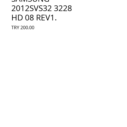
2012SVS32 3228
HD 08 REV1.
Fiyat
TRY 200.00
Adet
*
Sepete Ekle
SAMSUNG 2012SVS32 3228 HD 08 
REV1.5, 1200412, SAMSUNG 2012SVS32 
3228 HD 08 REV1.6 ,UN32EH4003, LED 
BAR TAKIM, 57.9cm - 8 Led - 4 Adet
