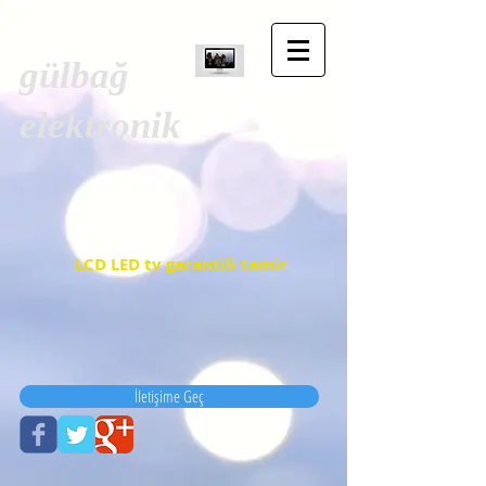
gülbağ
elektronik
LCD LED tv garantili tamir
İletişime Geç