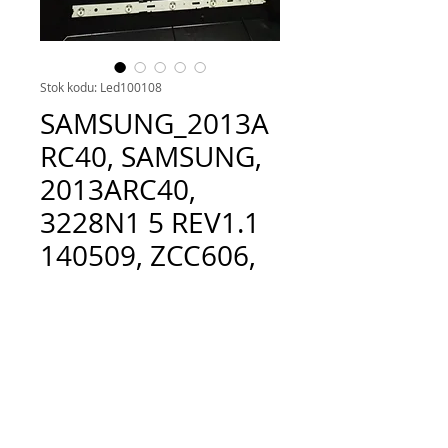
Stok kodu: Led100108
SAMSUNG_2013A
RC40, SAMSUNG,
2013ARC40,
3228N1 5 REV1.1
140509, ZCC606,
BMS SS 50
Fiyat
TRY 250.00
Adet
*