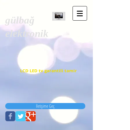
gülbağ
elektronik
LCD LED tv garantili tamir
İletişime Geç