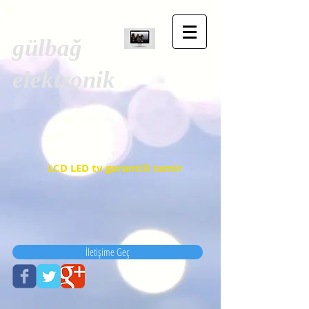
gülbağ
elektronik
LCD LED tv garantili tamir
İletişime Geç