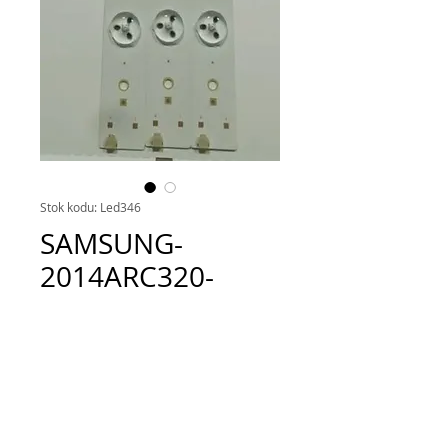
Stok kodu: Led346
SAMSUNG-
2014ARC320-
3228-B07,
SAMSUNG_2014A
RC320_3228_B07_
REV1.0_140917,
LM41-001