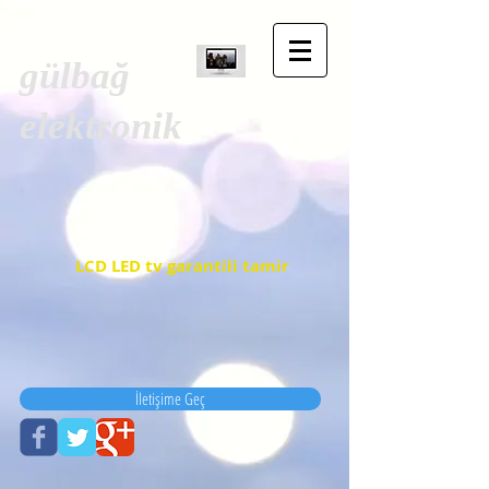
gülbağ
elektronik
LCD LED tv garantili tamir
İletişime Geç