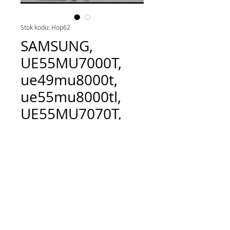
Stok kodu: Hop62
SAMSUNG,
UE55MU7000T,
ue49mu8000t,
ue55mu8000tl,
UE55MU7070T,
SPEAKER,
hoparlör
Fiyat
TRY 1,000.00
Adet
*